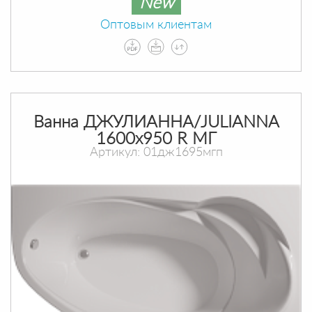
New
Оптовым клиентам
Ванна ДЖУЛИАННА/JULIANNA
1600х950 R МГ
Артикул: 01дж1695мгп