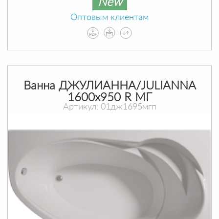
New
Оптовым клиентам
Ванна ДЖУЛИАННА/JULIANNA
1600х950 R МГ
Артикул: 01дж1695мгп