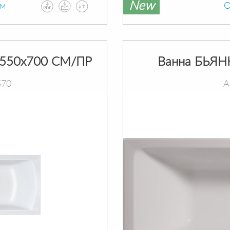
New
ам
О
550х700 СМ/ПР
Ванна БЬЯН
570
А