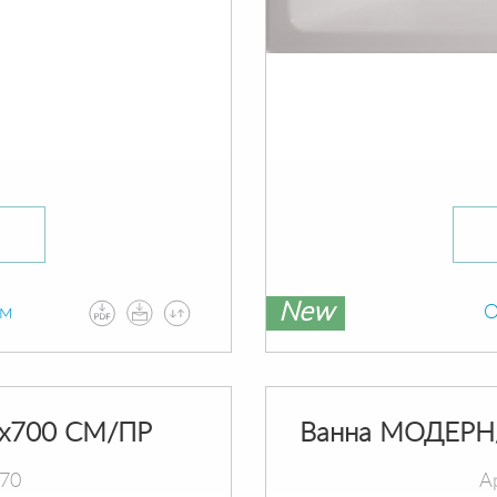
New
ам
О
х700 СМ/ПР
Ванна МОДЕРН
070
А