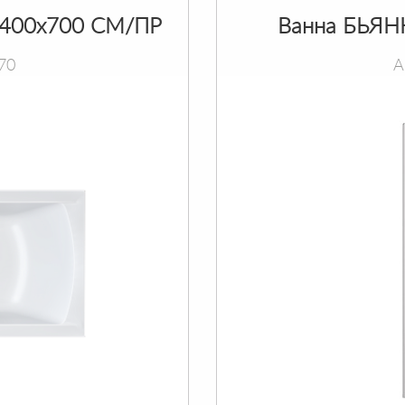
400х700 СМ/ПР
Ванна БЬЯН
70
А