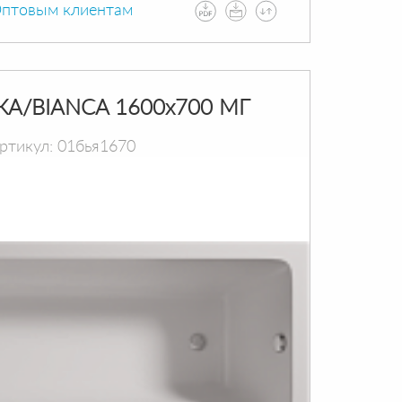
птовым клиентам
КА/BIANCA 1600х700 МГ
ртикул: 01бья1670