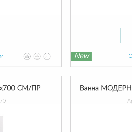
New
ам
О
х700 СМ/ПР
Ванна МОДЕРН
070
А