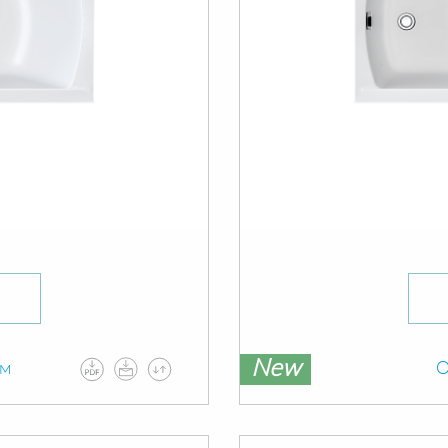
New
ам
О