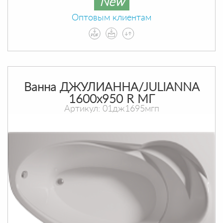
New
Оптовым клиентам
Ванна ДЖУЛИАННА/JULIANNA
1600х950 R МГ
Артикул: 01дж1695мгп