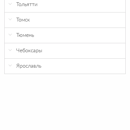
Кировский район, 18 км., Московское
Тольятти
шоссе, д. 25С
ул. Коммунальная 30, ТЦ Арбуз
Томск
Проспект Комсомольский, 7, строение 9
Тюмень
Народная ул., 68
Чебоксары
Федюнинского 43
Молодежный 1а
Ярославль
Всполинское Поле 5 стр. 2