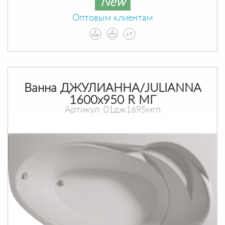
New
Оптовым клиентам
Ванна ДЖУЛИАННА/JULIANNA
1600х950 R МГ
Артикул: 01дж1695мгп