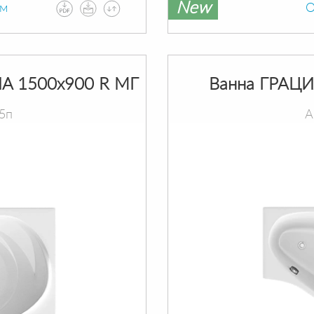
New
ам
О
A 1500х900 R МГ
Ванна ГРАЦИ
5п
А