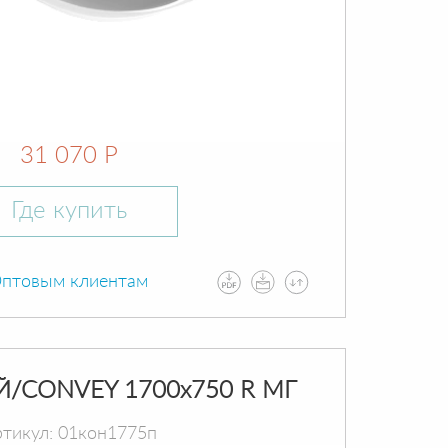
31 070 Р
Где купить
птовым клиентам
Й/CONVEY 1700х750 R МГ
тикул: 01кон1775п