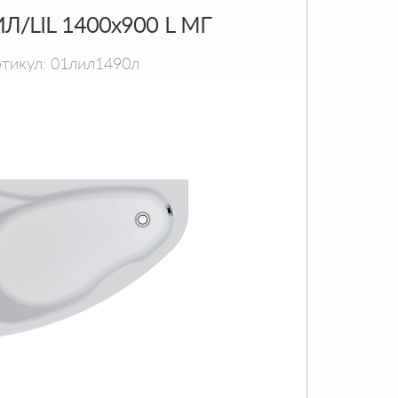
Л/LIL 1400х900 L МГ
тикул: 01лил1490л