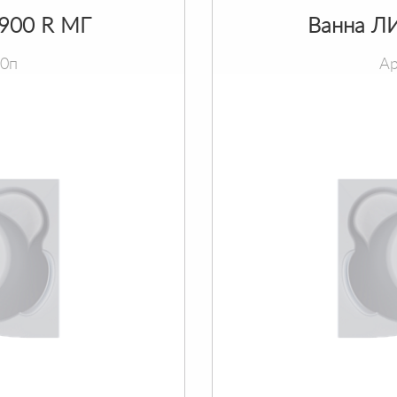
х900 R МГ
Ванна ЛИ
90п
Ар