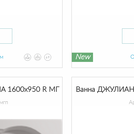
New
ам
О
A 1600х950 R МГ
Ванна ДЖУЛИАНН
мгп
А