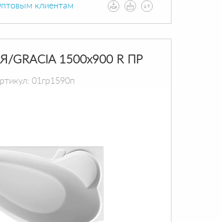
птовым клиентам
Я/GRACIA 1500х900 R ПР
ртикул: 01гр1590п