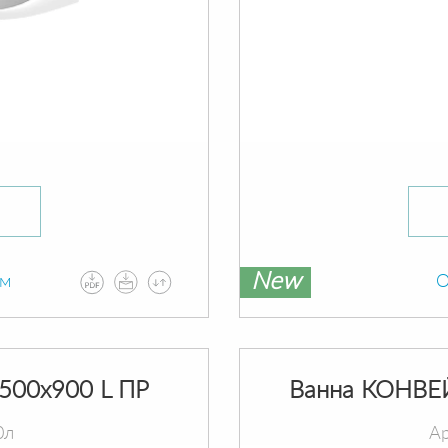
New
ам
О
500х900 L ПР
Ванна КОНВЕ
0л
Ар