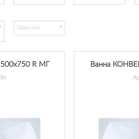
Гарантия
500х750 R МГ
Ванна КОНВЕ
75п
Ар