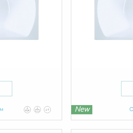
New
ам
О