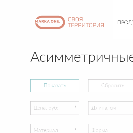
ПРОД
Асимметричные
Цена, руб:
Длина, см
Материал
Форма