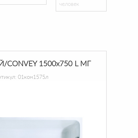
человек
Й/CONVEY 1500х750 L МГ
тикул: 01кон1575л