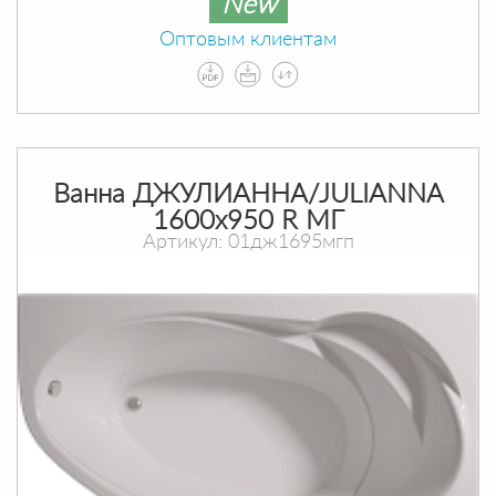
New
Оптовым клиентам
Ванна ДЖУЛИАННА/JULIANNA
1600х950 R МГ
Артикул: 01дж1695мгп