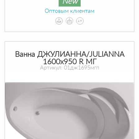
New
Оптовым клиентам
Ванна ДЖУЛИАННА/JULIANNA
1600х950 R МГ
Артикул: 01дж1695мгп