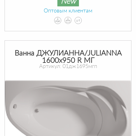
New
Оптовым клиентам
Ванна ДЖУЛИАННА/JULIANNA
1600х950 R МГ
Артикул: 01дж1695мгп