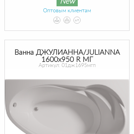
New
Оптовым клиентам
Ванна ДЖУЛИАННА/JULIANNA
1600х950 R МГ
Артикул: 01дж1695мгп