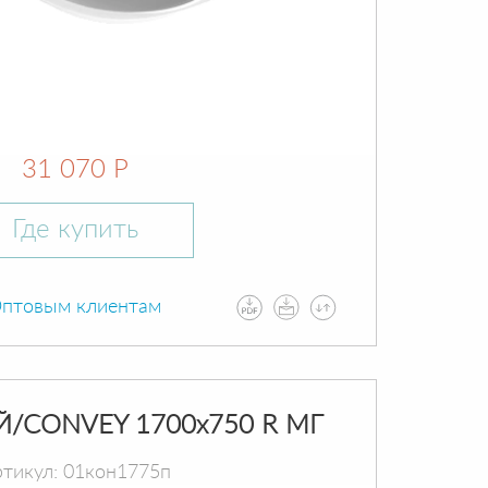
31 070 Р
Где купить
птовым клиентам
Й/CONVEY 1700х750 R МГ
тикул: 01кон1775п