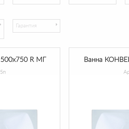
Гарантия
500х750 R МГ
Ванна КОНВЕ
75п
Ар