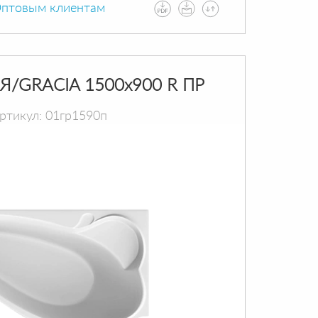
птовым клиентам
Я/GRACIA 1500х900 R ПР
ртикул: 01гр1590п