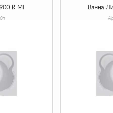
х900 R МГ
Ванна ЛИ
90п
Ар