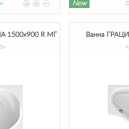
New
ам
О
A 1500х900 R МГ
Ванна ГРАЦИ
5п
А