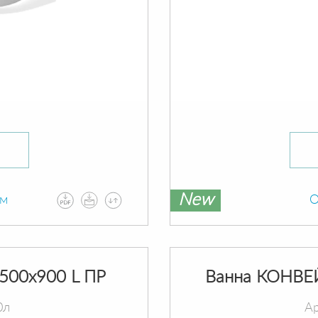
New
ам
О
500х900 L ПР
Ванна КОНВЕ
0л
Ар