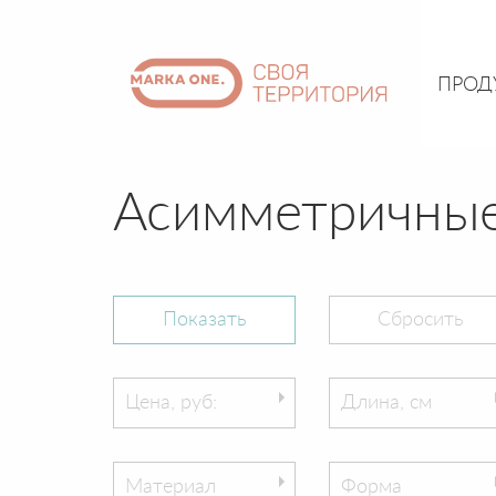
ПРОД
Асимметричные
Цена, руб:
Длина, см
Материал
Форма