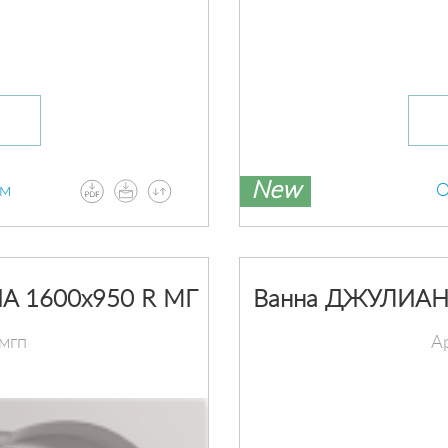
New
ам
О
A 1600х950 R МГ
Ванна ДЖУЛИАНН
мгп
А