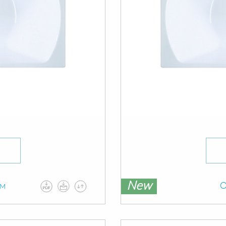
New
ам
О