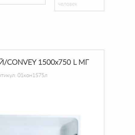
человек
Й/CONVEY 1500х750 L МГ
тикул: 01кон1575л