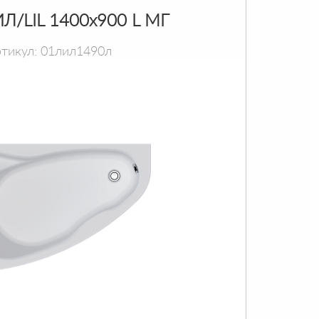
Л/LIL 1400х900 L МГ
тикул: 01лил1490л