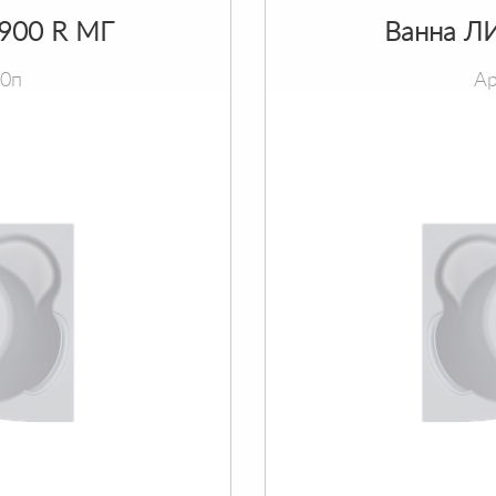
х900 R МГ
Ванна ЛИ
90п
Ар