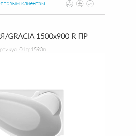
птовым клиентам
Я/GRACIA 1500х900 R ПР
ртикул: 01гр1590п