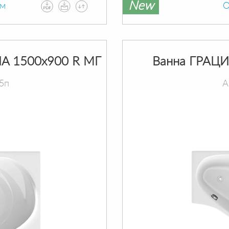
New
ам
О
A 1500х900 R МГ
Ванна ГРАЦИ
5п
А