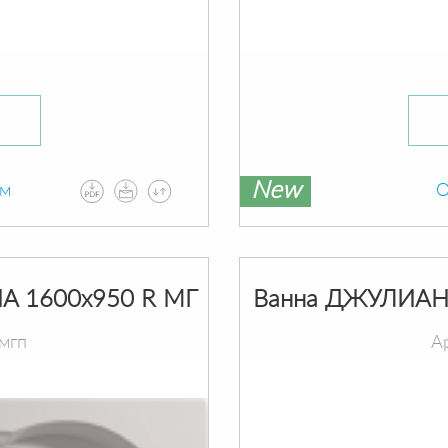
New
ам
О
A 1600х950 R МГ
Ванна ДЖУЛИАНН
мгп
А