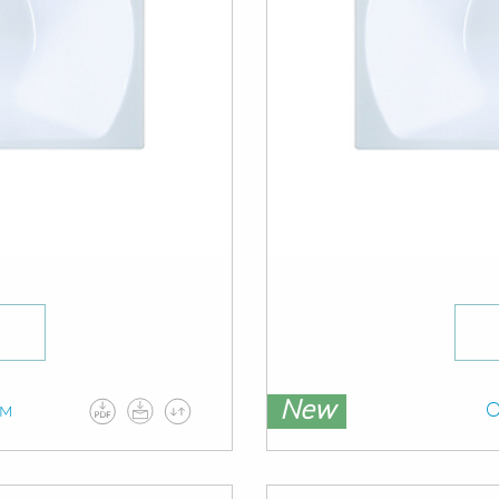
New
ам
О