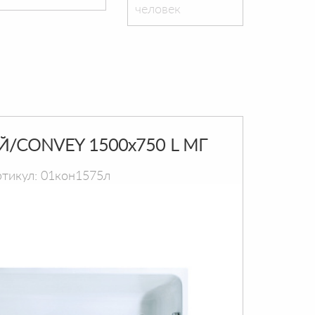
человек
Й/CONVEY 1500х750 L МГ
тикул: 01кон1575л