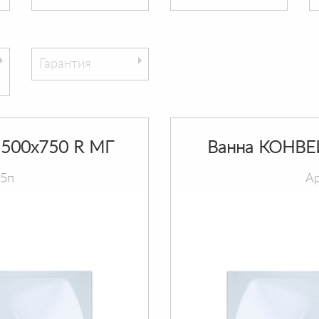
Гарантия
500х750 R МГ
Ванна КОНВЕ
75п
Ар