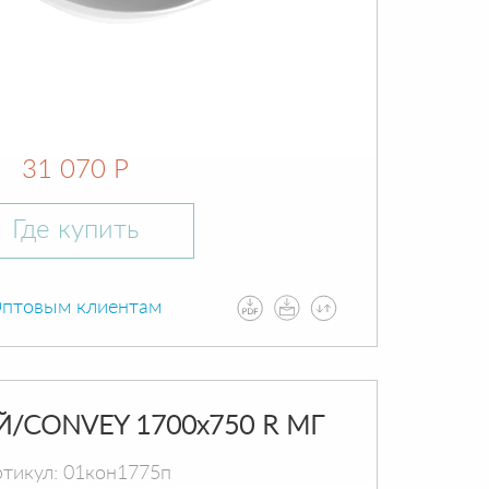
31 070 Р
Где купить
птовым клиентам
Й/CONVEY 1700х750 R МГ
тикул: 01кон1775п