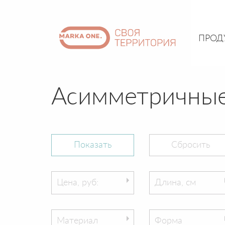
ПРОД
Асимметричные
Цена, руб:
Длина, см
Материал
Форма