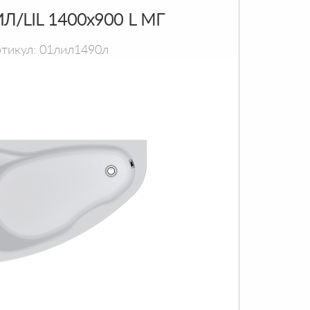
Л/LIL 1400х900 L МГ
тикул: 01лил1490л