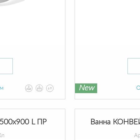
New
ам
О
500х900 L ПР
Ванна КОНВЕ
0л
Ар