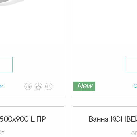
New
ам
О
500х900 L ПР
Ванна КОНВЕ
0л
Ар