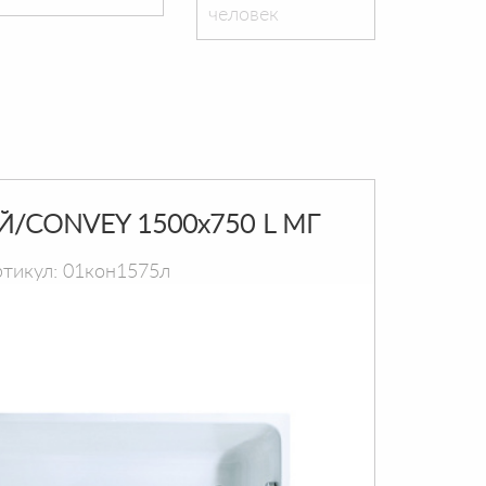
человек
Й/CONVEY 1500х750 L МГ
тикул: 01кон1575л