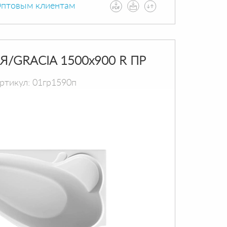
птовым клиентам
Я/GRACIA 1500х900 R ПР
ртикул: 01гр1590п