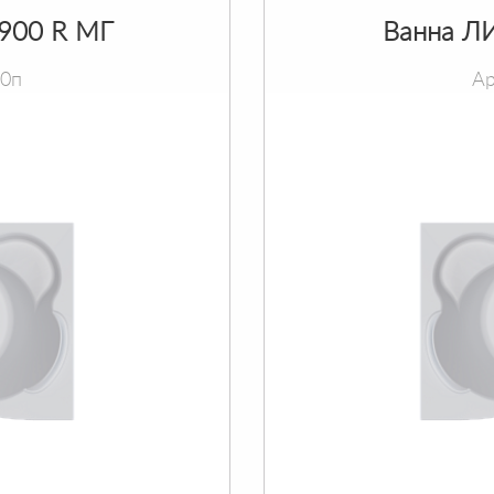
х900 R МГ
Ванна ЛИ
90п
Ар