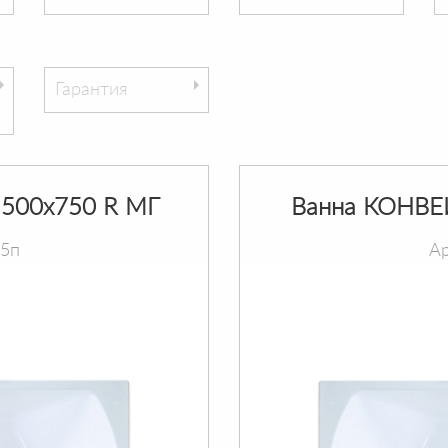
Гарантия
500х750 R МГ
Ванна КОНВЕ
75п
Ар