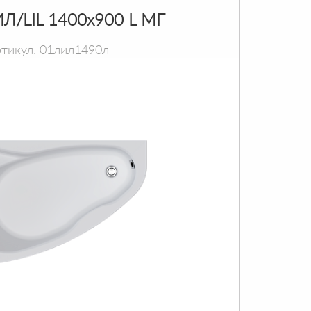
Л/LIL 1400х900 L МГ
тикул: 01лил1490л