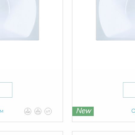
New
ам
О