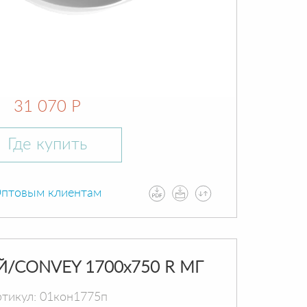
31 070 Р
Где купить
птовым клиентам
Й/CONVEY 1700х750 R МГ
тикул: 01кон1775п