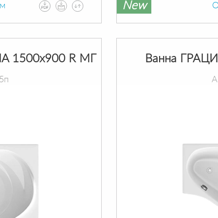
New
ам
О
A 1500х900 R МГ
Ванна ГРАЦИ
5п
А