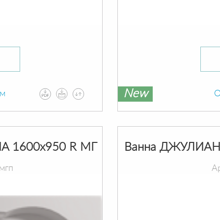
New
ам
О
A 1600х950 R МГ
Ванна ДЖУЛИАНН
мгп
А