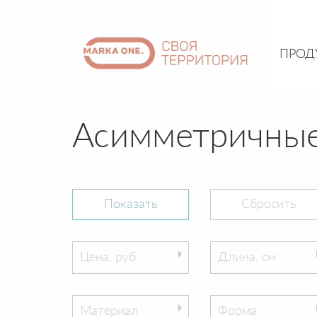
ПРОД
Асимметричные
Цена, руб:
Длина, см
Материал
Форма