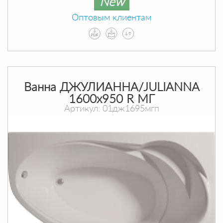
New
Оптовым клиентам
Ванна ДЖУЛИАННА/JULIANNA
1600х950 R МГ
Артикул: 01дж1695мгп