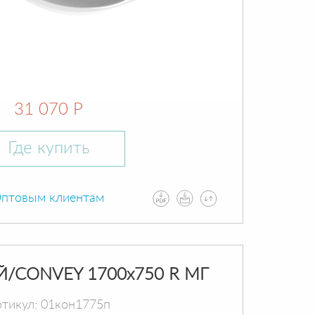
31 070 Р
Где купить
птовым клиентам
Й/CONVEY 1700х750 R МГ
тикул: 01кон1775п