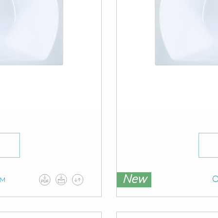
New
ам
О