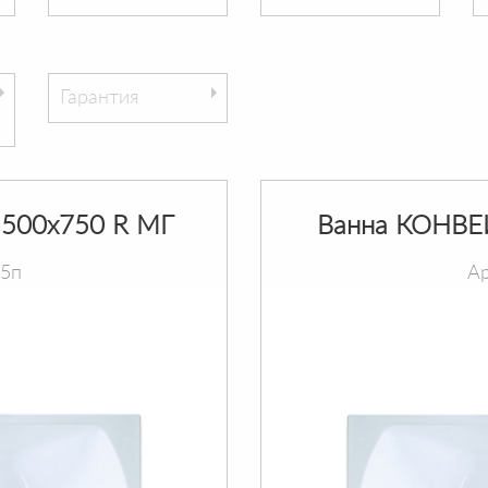
Гарантия
500х750 R МГ
Ванна КОНВЕ
75п
Ар