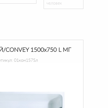
человек
Й/CONVEY 1500х750 L МГ
тикул: 01кон1575л