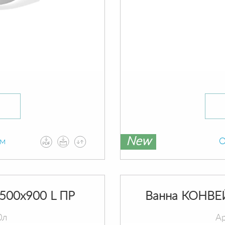
New
ам
О
500х900 L ПР
Ванна КОНВЕ
0л
Ар