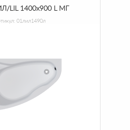
Л/LIL 1400х900 L МГ
тикул: 01лил1490л