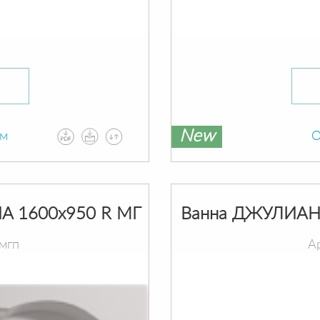
New
ам
О
A 1600х950 R МГ
Ванна ДЖУЛИАНН
мгп
А