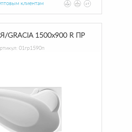
птовым клиентам
Я/GRACIA 1500х900 R ПР
ртикул: 01гр1590п