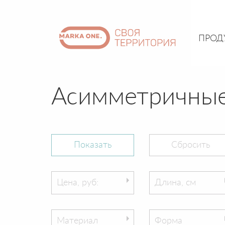
ПРОД
Асимметричные
Цена, руб:
Длина, см
Материал
Форма