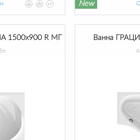
New
ам
О
A 1500х900 R МГ
Ванна ГРАЦИ
5п
А