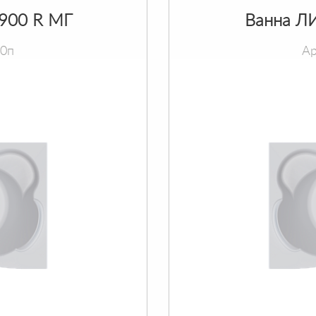
х900 R МГ
Ванна ЛИ
90п
Ар