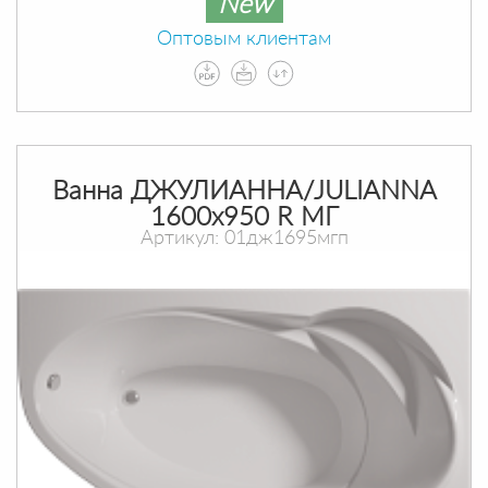
New
Оптовым клиентам
Ванна ДЖУЛИАННА/JULIANNA
1600х950 R МГ
Артикул: 01дж1695мгп