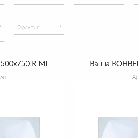
Гарантия
500х750 R МГ
Ванна КОНВЕ
75п
Ар