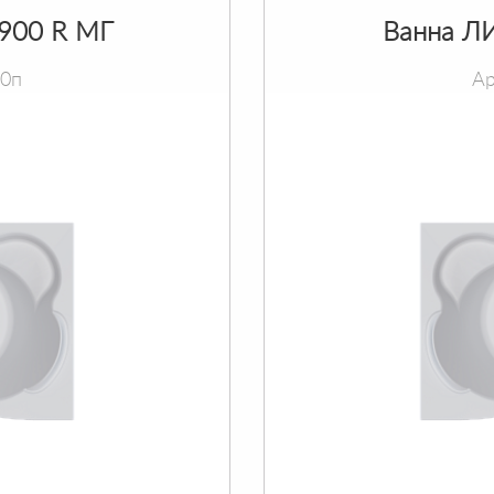
х900 R МГ
Ванна ЛИ
90п
Ар