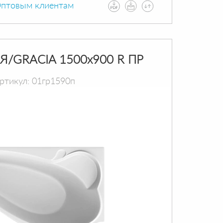
птовым клиентам
Я/GRACIA 1500х900 R ПР
ртикул: 01гр1590п