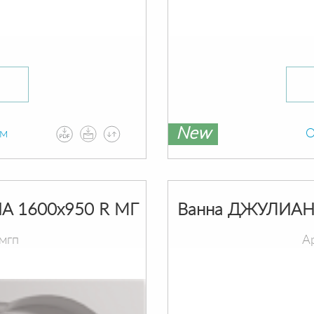
New
ам
О
A 1600х950 R МГ
Ванна ДЖУЛИАНН
мгп
А