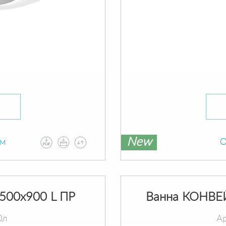
New
ам
О
500х900 L ПР
Ванна КОНВЕ
0л
Ар