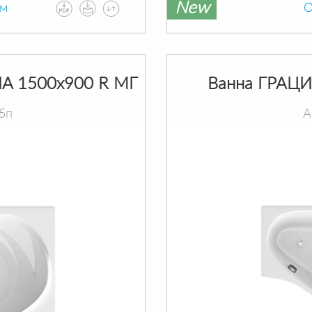
New
ам
О
A 1500х900 R МГ
Ванна ГРАЦИ
5п
А