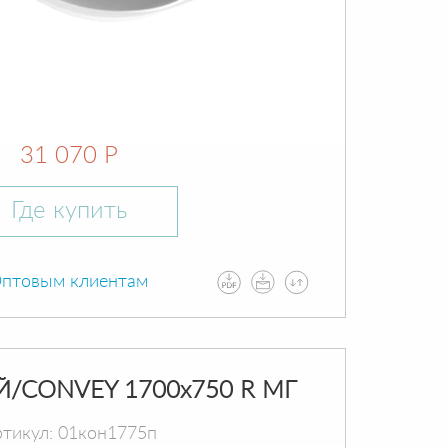
31 070 Р
Где купить
птовым клиентам
Й/CONVEY 1700х750 R МГ
тикул: 01кон1775п