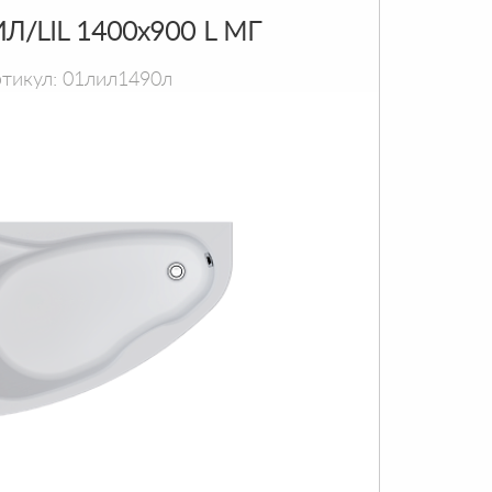
Л/LIL 1400х900 L МГ
тикул: 01лил1490л