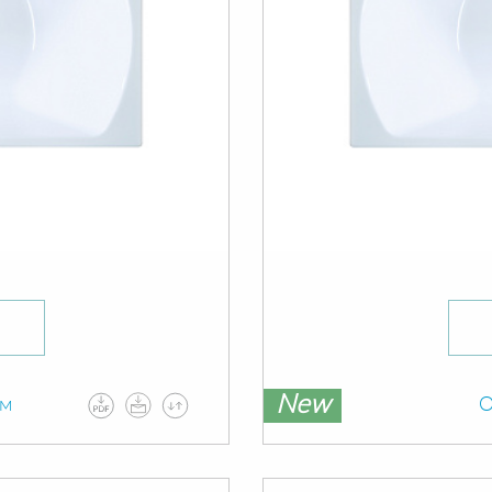
New
ам
О