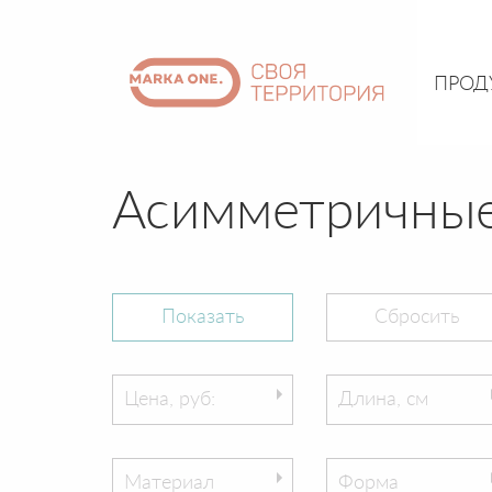
ПРОД
Асимметричные
Цена, руб:
Длина, см
Материал
Форма