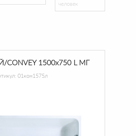
человек
Й/CONVEY 1500х750 L МГ
тикул: 01кон1575л