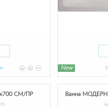
New
ам
О
х700 СМ/ПР
Ванна МОДЕРН
070
А