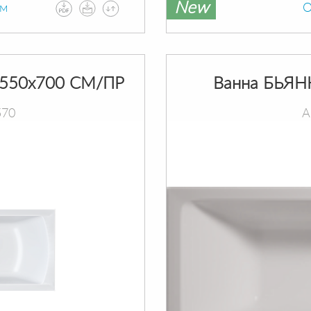
New
ам
О
550х700 СМ/ПР
Ванна БЬЯН
570
А