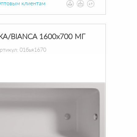
птовым клиентам
КА/BIANCA 1600х700 МГ
ртикул: 01бья1670