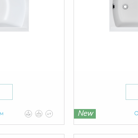
New
ам
О