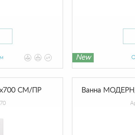
New
ам
О
х700 СМ/ПР
Ванна МОДЕРН
070
А