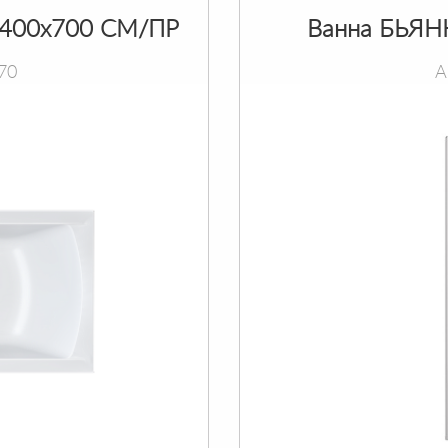
400х700 СМ/ПР
Ванна БЬЯН
70
А