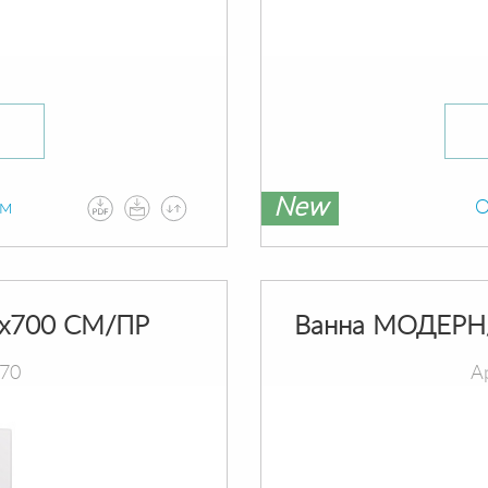
New
ам
О
х700 СМ/ПР
Ванна МОДЕРН
070
А