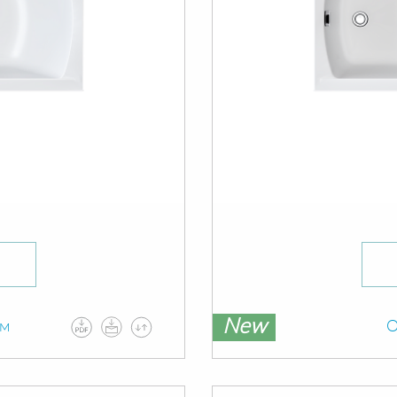
New
ам
О