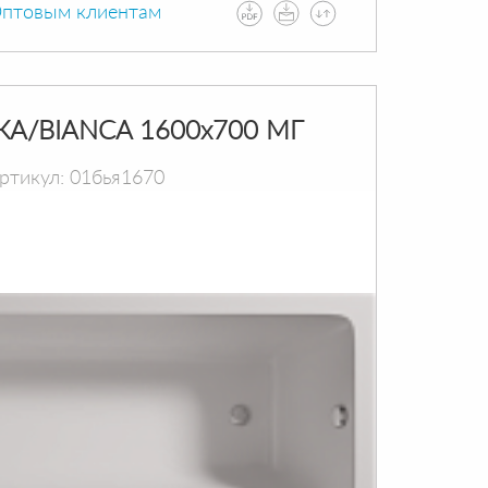
птовым клиентам
КА/BIANCA 1600х700 МГ
ртикул: 01бья1670