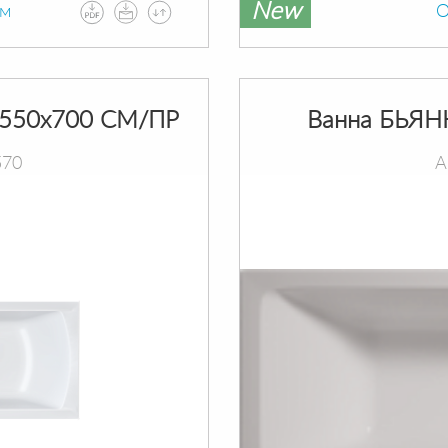
New
ам
О
550х700 СМ/ПР
Ванна БЬЯН
570
А