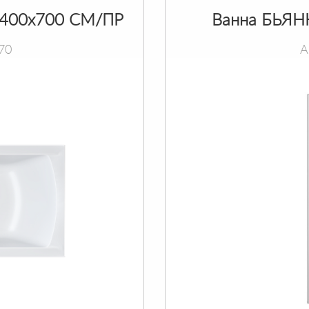
400х700 СМ/ПР
Ванна БЬЯН
70
А