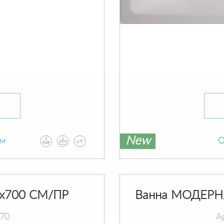
New
ам
О
х700 СМ/ПР
Ванна МОДЕРН
070
А