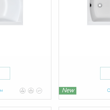
New
ам
О