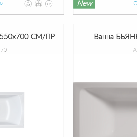
New
ам
О
550х700 СМ/ПР
Ванна БЬЯН
570
А