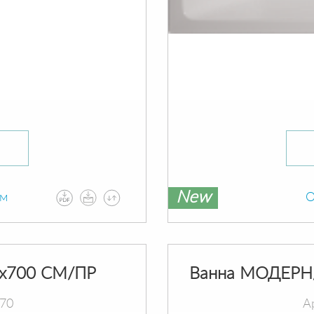
New
ам
О
х700 СМ/ПР
Ванна МОДЕРН
070
А