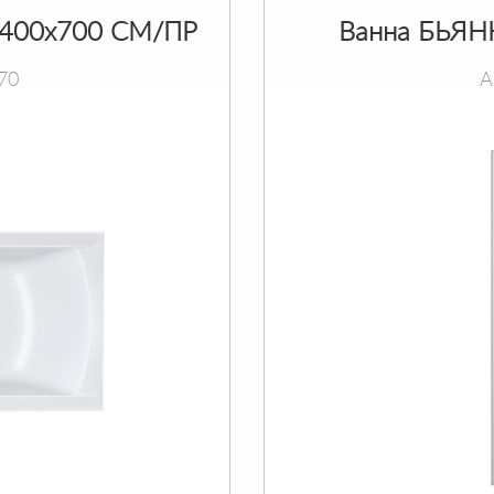
400х700 СМ/ПР
Ванна БЬЯН
70
А