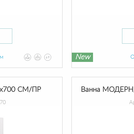
New
ам
О
х700 СМ/ПР
Ванна МОДЕРН
070
А