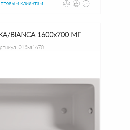
птовым клиентам
КА/BIANCA 1600х700 МГ
ртикул: 01бья1670