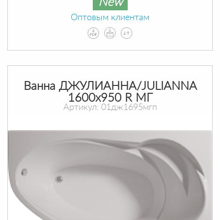
New
Оптовым клиентам
Ванна ДЖУЛИАННА/JULIANNA
1600х950 R МГ
Артикул: 01дж1695мгп