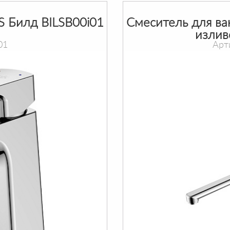
S Билд BILSB00i01
Смеситель для ва
излив
01
Арт