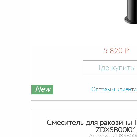
5 820 Р
Где купить
New
Оптовым клиент
Смеситель для раковины I
ZDXSB00i01
Артикул: ZDXSB00