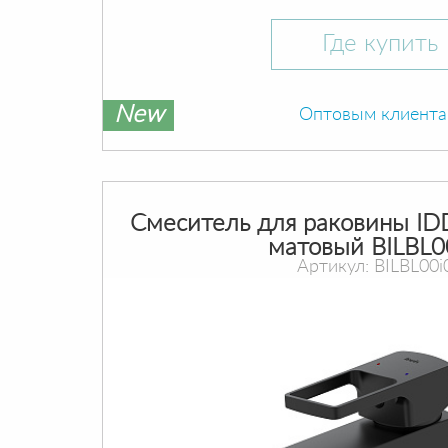
Где купить
New
Оптовым клиент
Смеситель для раковины ID
матовый BILBL0
Артикул: BILBL00i