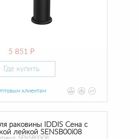
5 851 Р
Где купить
птовым клиентам
ля раковины IDDIS Сена с
кой лейкой SENSB00i08
тикул: SENSB00i08