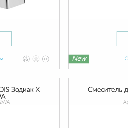
New
ам
О
DIS Зодиак X
Смеситель д
WA
02WA
А