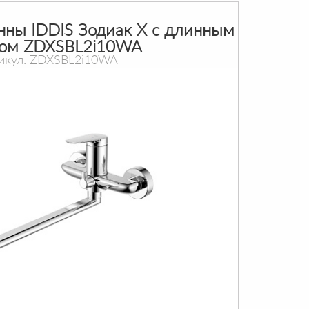
нны IDDIS Зодиак X с длинным
ом ZDXSBL2i10WA
икул: ZDXSBL2i10WA