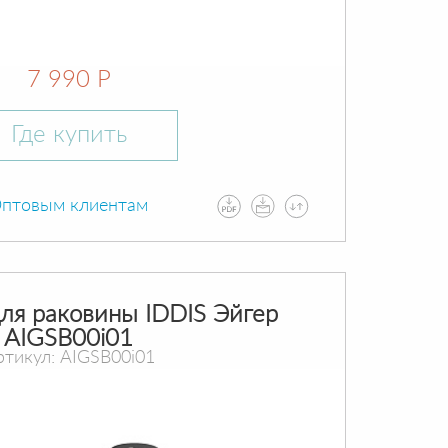
7 990 Р
Где купить
птовым клиентам
ля раковины IDDIS Эйгер
AIGSB00i01
ртикул: AIGSB00i01