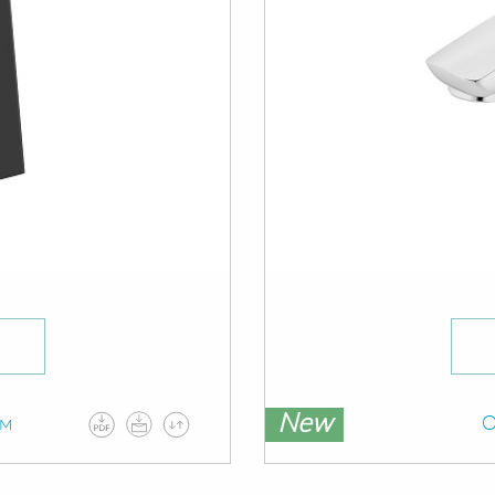
New
ам
О