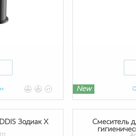
New
ам
О
DDIS Зодиак X
Смеситель д
гигиеничес
i01
Ар