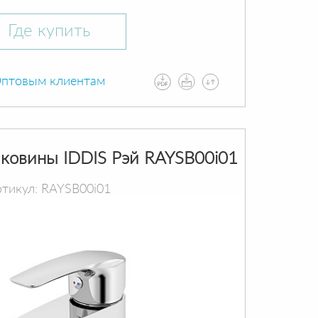
Где купить
птовым клиентам
аковины IDDIS Рэй RAYSB00i01
тикул: RAYSB00i01