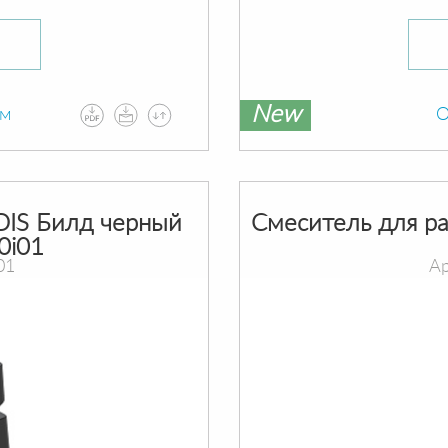
New
ам
О
DIS Билд черный
Смеситель для р
0i01
01
Ар