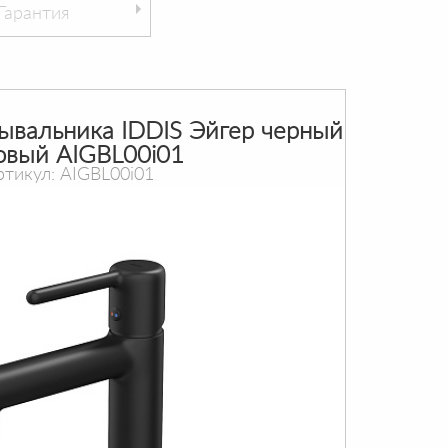
Гарантия
ывальника IDDIS Эйгер черный
овый AIGBL00i01
ртикул: AIGBL00i01