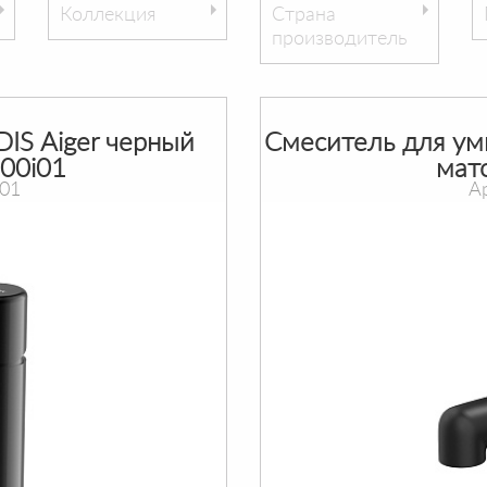
Коллекция
Страна
производитель
IS Aiger черный
Смеситель для ум
00i01
мат
i01
А