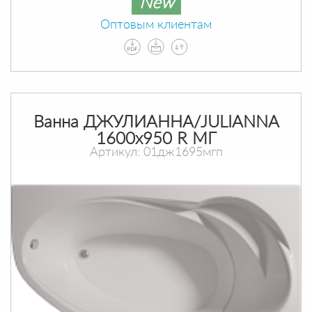
New
Оптовым клиентам
Ванна ДЖУЛИАННА/JULIANNA
1600х950 R МГ
Артикул: 01дж1695мгп