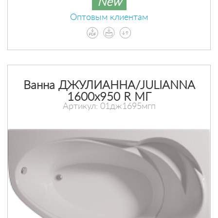
New
Оптовым клиентам
Ванна ДЖУЛИАННА/JULIANNA
1600х950 R МГ
Артикул: 01дж1695мгп