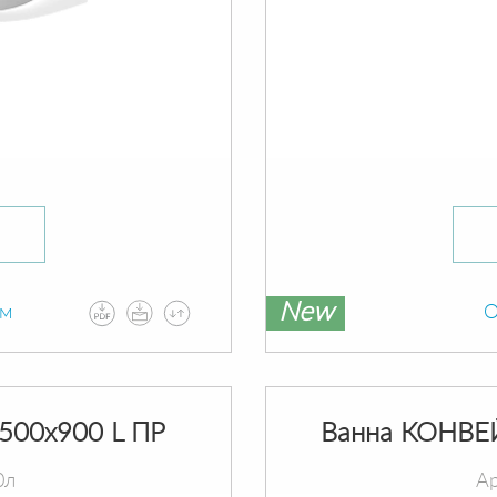
New
ам
О
500х900 L ПР
Ванна КОНВЕ
0л
Ар