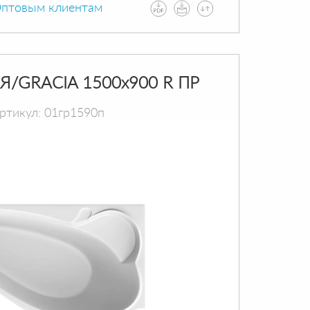
птовым клиентам
Я/GRACIA 1500х900 R ПР
ртикул: 01гр1590п