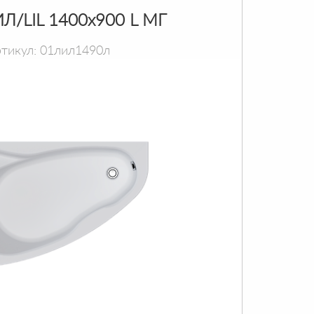
Л/LIL 1400х900 L МГ
тикул: 01лил1490л