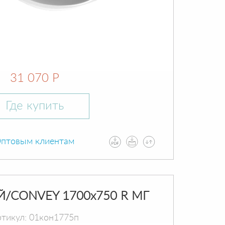
31 070 Р
Где купить
птовым клиентам
Й/CONVEY 1700х750 R МГ
тикул: 01кон1775п