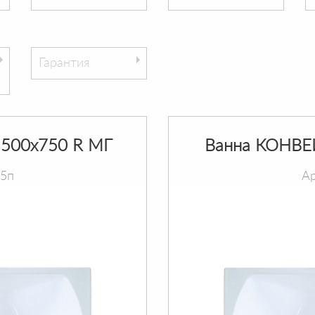
Гарантия
500х750 R МГ
Ванна КОНВЕ
75п
Ар