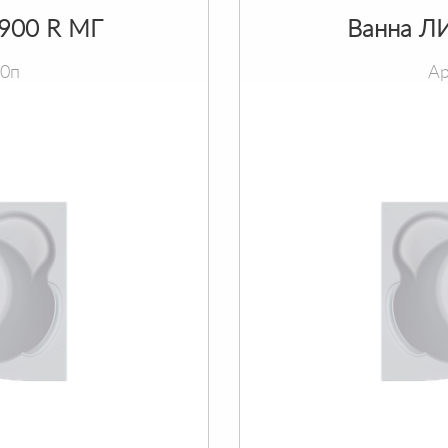
х900 R МГ
Ванна ЛИ
90п
Ар