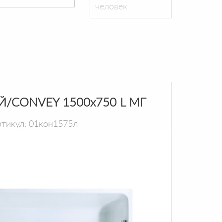
человек
Й/CONVEY 1500х750 L МГ
тикул: 01кон1575л