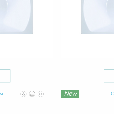
New
ам
О