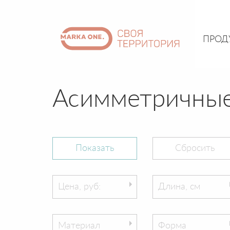
ПРОД
Асимметричные
Цена, руб:
Длина, см
Материал
Форма