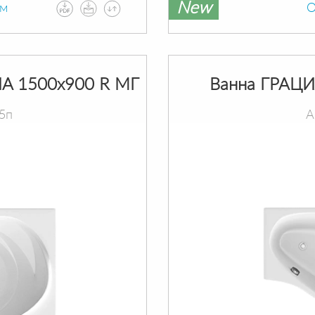
New
ам
О
A 1500х900 R МГ
Ванна ГРАЦИ
5п
А