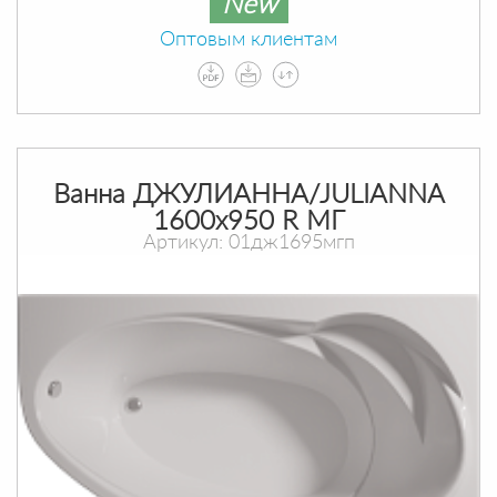
New
Оптовым клиентам
Ванна ДЖУЛИАННА/JULIANNA
1600х950 R МГ
Артикул: 01дж1695мгп