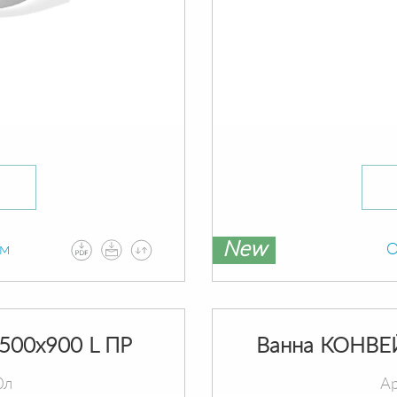
New
ам
О
500х900 L ПР
Ванна КОНВЕ
0л
Ар