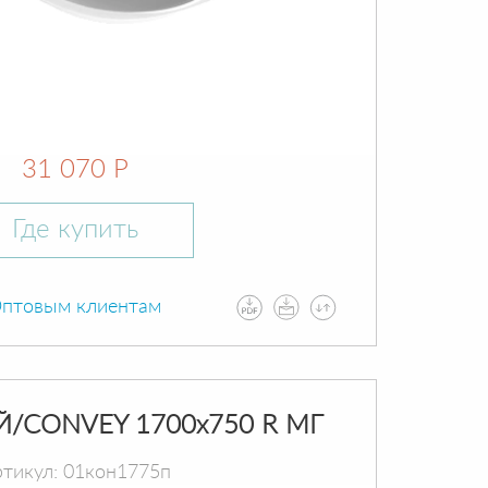
31 070 Р
Где купить
птовым клиентам
Й/CONVEY 1700х750 R МГ
тикул: 01кон1775п