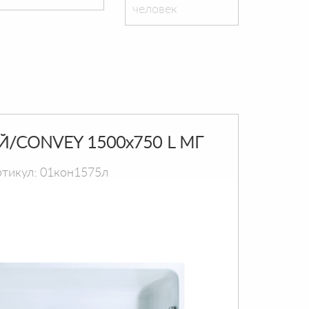
человек
Й/CONVEY 1500х750 L МГ
тикул: 01кон1575л