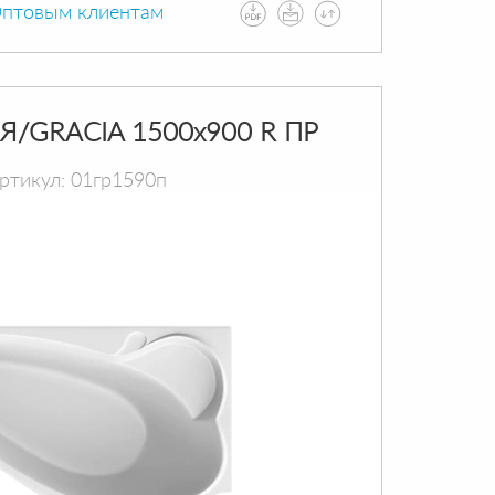
птовым клиентам
Я/GRACIA 1500х900 R ПР
ртикул: 01гр1590п