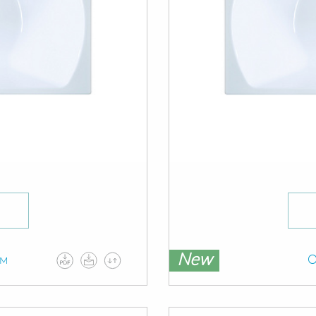
New
ам
О