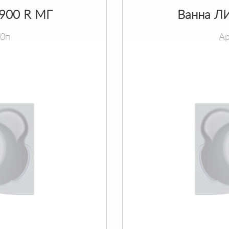
х900 R МГ
Ванна ЛИ
90п
Ар