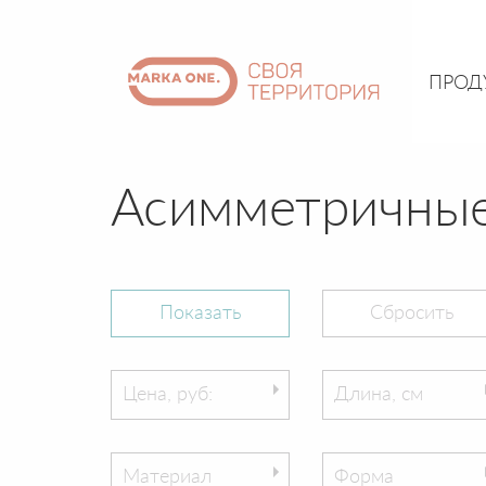
ПРОД
Асимметричные
Цена, руб:
Длина, см
Материал
Форма