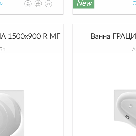
New
ам
О
A 1500х900 R МГ
Ванна ГРАЦИ
5п
А