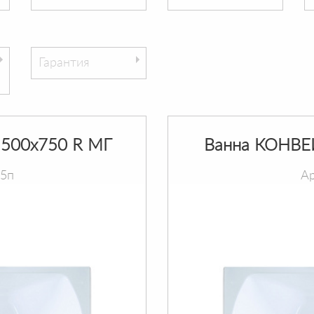
Гарантия
500х750 R МГ
Ванна КОНВЕ
75п
Ар