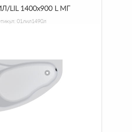
Л/LIL 1400х900 L МГ
тикул: 01лил1490л