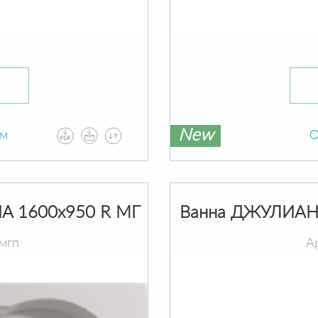
New
ам
О
A 1600х950 R МГ
Ванна ДЖУЛИАНН
мгп
А