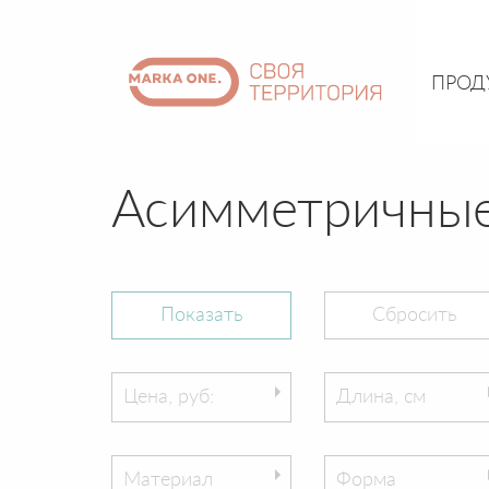
ПРОД
Асимметричные
Цена, руб:
Длина, см
Материал
Форма