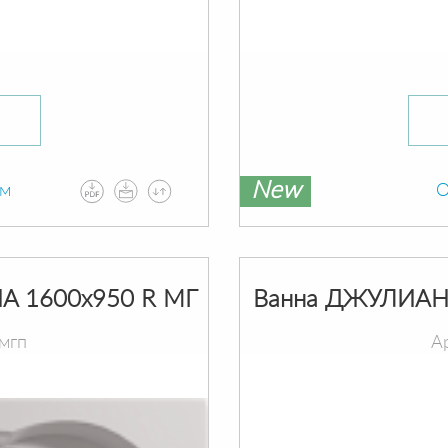
New
ам
О
A 1600х950 R МГ
Ванна ДЖУЛИАНН
мгп
А