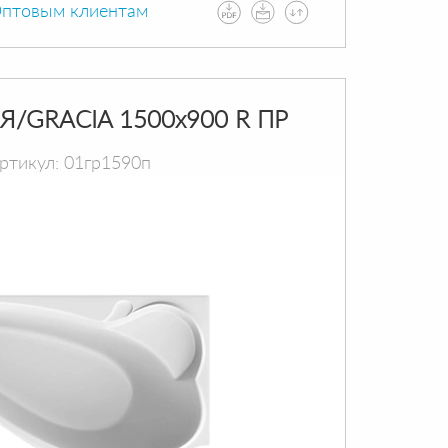
птовым клиентам
Я/GRACIA 1500х900 R ПР
ртикул: 01гр1590п