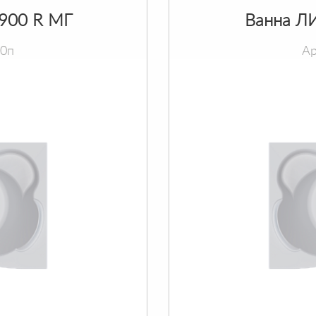
х900 R МГ
Ванна ЛИ
90п
Ар