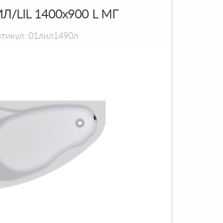
Л/LIL 1400х900 L МГ
тикул: 01лил1490л