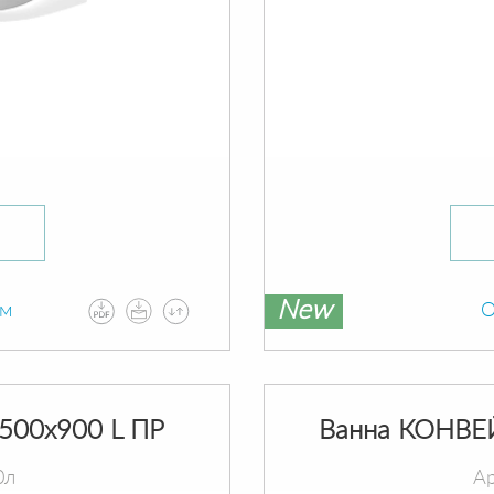
New
ам
О
500х900 L ПР
Ванна КОНВЕ
0л
Ар