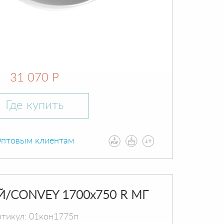
31 070 Р
Где купить
птовым клиентам
Й/CONVEY 1700х750 R МГ
тикул: 01кон1775п