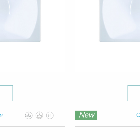
New
ам
О