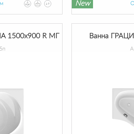
New
ам
О
A 1500х900 R МГ
Ванна ГРАЦИ
5п
А