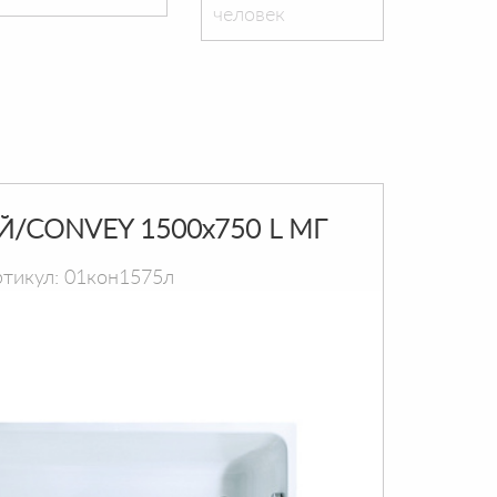
человек
Й/CONVEY 1500х750 L МГ
тикул: 01кон1575л