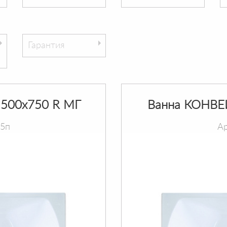
Гарантия
500х750 R МГ
Ванна КОНВЕ
75п
Ар