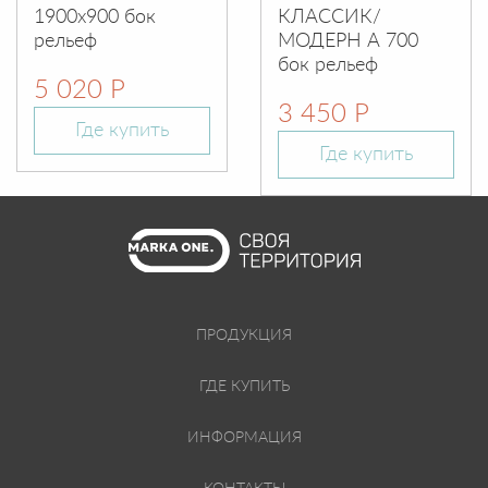
1900х900 бок
КЛАССИК/
рельеф
МОДЕРН А 700
бок рельеф
5 020 Р
3 450 Р
Где купить
Где купить
ПРОДУКЦИЯ
ГДЕ КУПИТЬ
ИНФОРМАЦИЯ