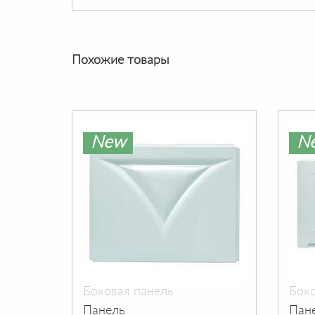
Похожие товары
New
N
Боковая панель
Боко
Панель
Пан