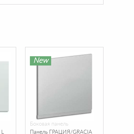
New
Ne
Боковая панель
Бокова
 L
Панель ГРАЦИЯ/GRACIA
Панель