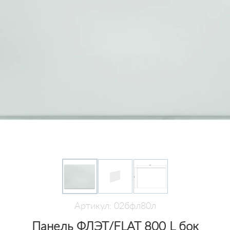
Артикул: 02бфл80л
Панель ФЛЭТ/FLAT 800 L бок