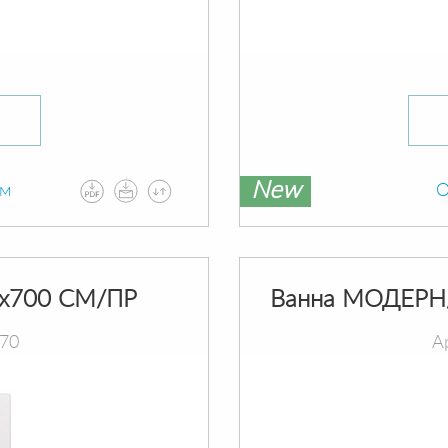
New
ам
О
х700 СМ/ПР
Ванна МОДЕРН
070
А