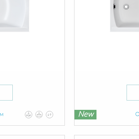
New
ам
О