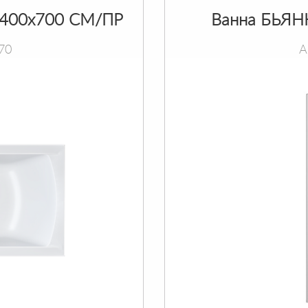
400х700 СМ/ПР
Ванна БЬЯН
70
А