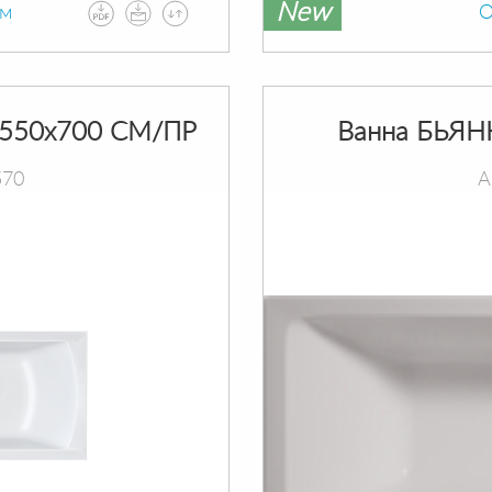
New
ам
О
550х700 СМ/ПР
Ванна БЬЯН
570
А