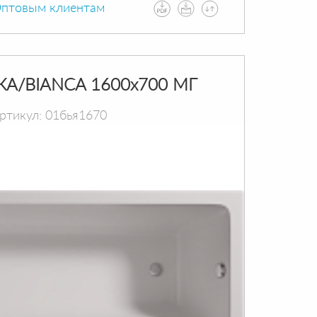
птовым клиентам
КА/BIANCA 1600х700 МГ
ртикул: 01бья1670