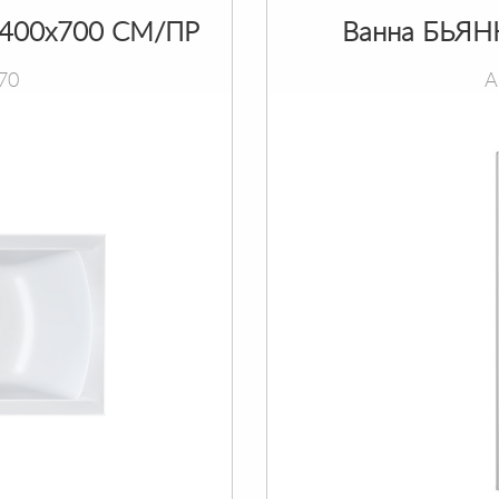
400х700 СМ/ПР
Ванна БЬЯН
70
А