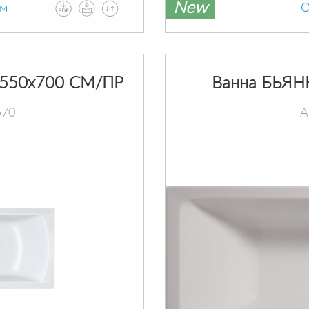
New
ам
О
550х700 СМ/ПР
Ванна БЬЯН
570
А