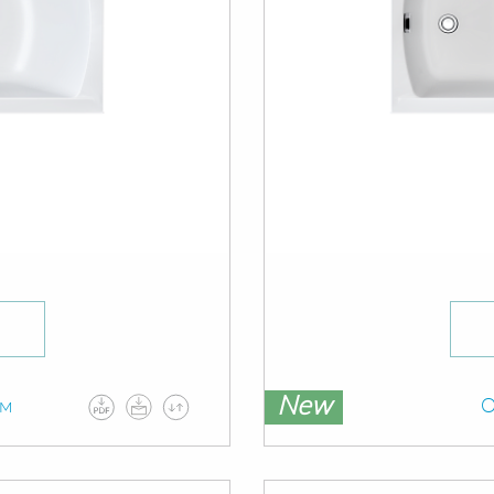
New
ам
О