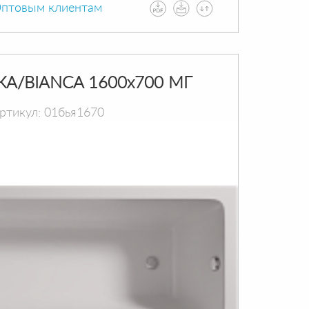
птовым клиентам
КА/BIANCA 1600х700 МГ
ртикул: 01бья1670