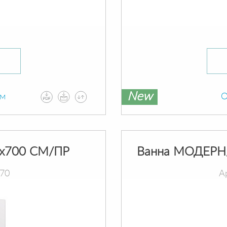
New
ам
О
х700 СМ/ПР
Ванна МОДЕРН
070
А