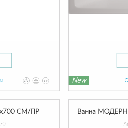
New
ам
О
х700 СМ/ПР
Ванна МОДЕРН
070
А