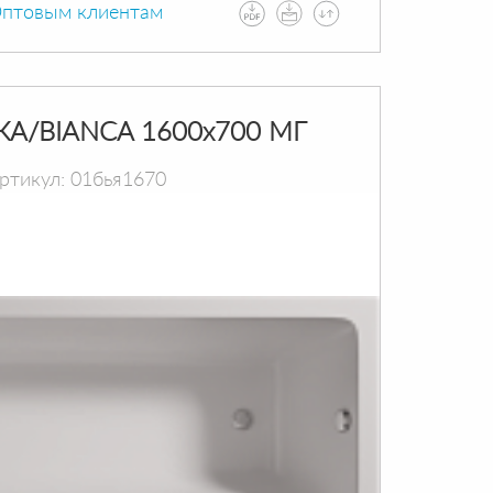
птовым клиентам
КА/BIANCA 1600х700 МГ
ртикул: 01бья1670