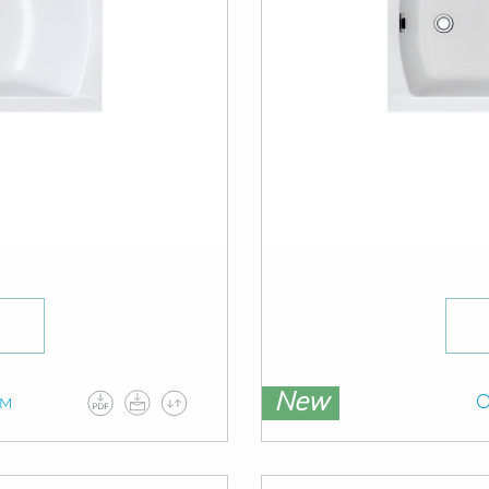
New
ам
О