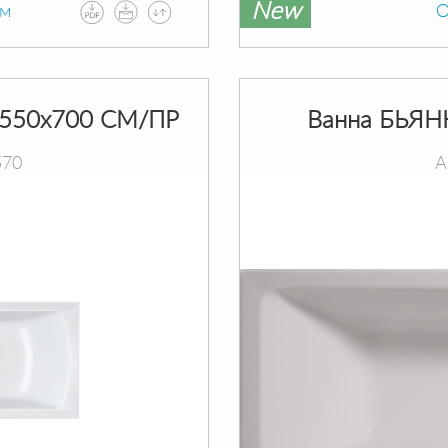
New
ам
О
550х700 СМ/ПР
Ванна БЬЯН
570
А