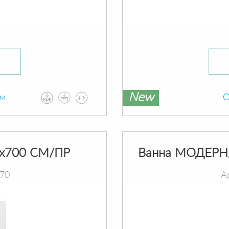
New
ам
О
х700 СМ/ПР
Ванна МОДЕРН
070
А