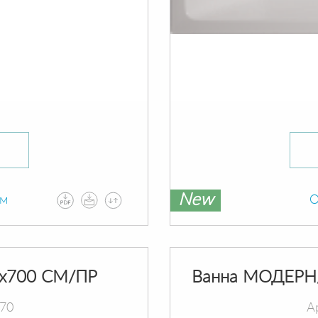
New
ам
О
х700 СМ/ПР
Ванна МОДЕРН
070
А