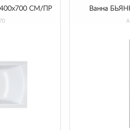
400х700 СМ/ПР
Ванна БЬЯН
70
А