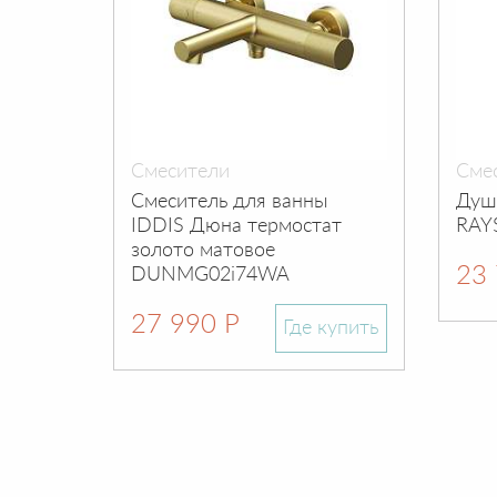
Смесители
Сме
Смеситель для ванны
Душе
IDDIS Дюна термостат
RAY
золото матовое
23 
DUNMG02i74WA
27 990 Р
Где купить