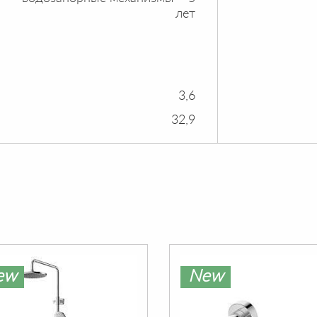
лет
3,6
32,9
ew
New