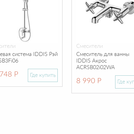
сители
Смесители
вая система IDDIS Рэй
Смеситель для ванны
SB3Fi06
IDDIS Акрос
ACRSB02i02WA
748 Р
Где купить
8 990 Р
Где ку