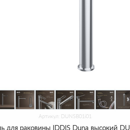
Артикул: DUNSB01i01
ь для раковины IDDIS Duna высокий D