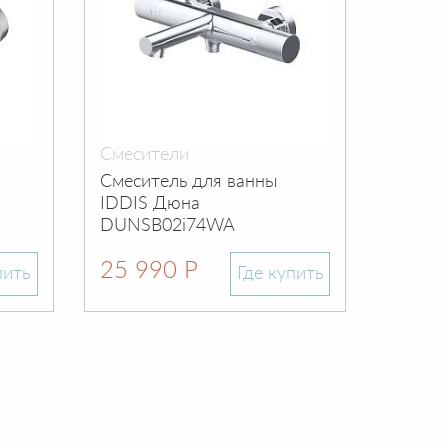
Смесители
Смеси
Смеситель для ванны
Смеси
IDDIS Дюна
IDDIS
DUNSB02i74WA
SLIBL0
25 990 Р
10 9
пить
Где купить