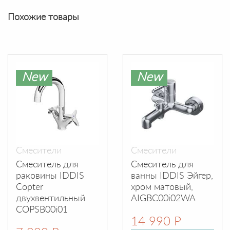
Похожие товары
New
New
Смесители
Смесители
Смеситель для
Cмеситель для
раковины IDDIS
ванны IDDIS Эйгер,
Copter
хром матовый,
двухвентильный
AIGBC00i02WA
COPSB00i01
14 990 Р