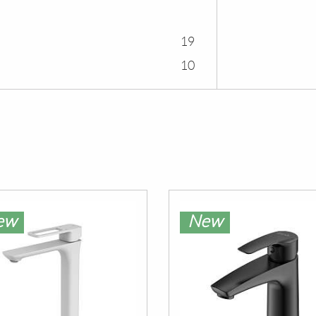
19
10
ew
New