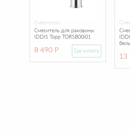
Смесители
Сме
Смеситель для раковины
Сме
IDDIS Торр TORSB00i01
IDD
бел
8 490 Р
Где купить
13 