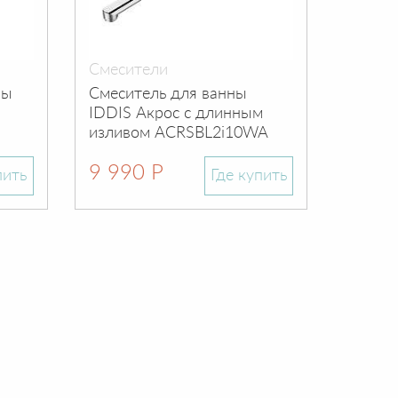
Смесители
Смеси
ны
Смеситель для ванны
Cмеси
IDDIS Акрос с длинным
IDDIS 
изливом ACRSBL2i10WA
матов
9 990 Р
9 99
пить
Где купить