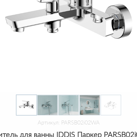
Артикул: PARSB02i02WA
итель для ванны IDDIS Паркер PARSB02