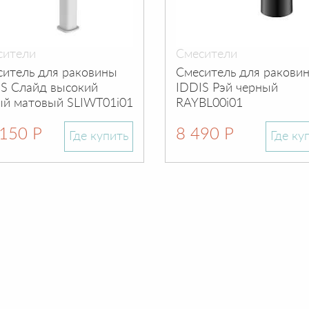
сители
Смесители
ситель для раковины
Смеситель для ракови
IS Слайд высокий
IDDIS Рэй черный
ый матовый SLIWT01i01
RAYBL00i01
150 Р
8 490 Р
Где купить
Где ку