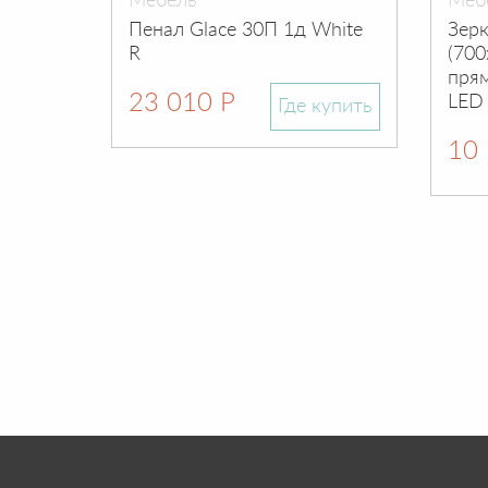
Мебель
Меб
Пенал Glace 30П 1д White
Зер
R
(700
пря
23 010 Р
LED
Где купить
10 