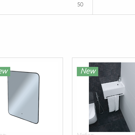
50
ew
New