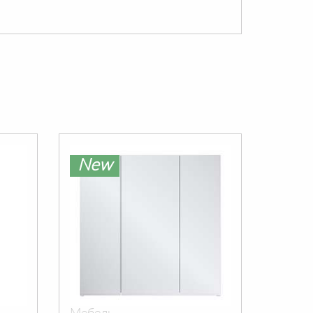
New
Ne