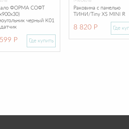
ель
Мебель
кало ФОРМА СОФТ
Раковина с панелью
х900х30)
ТИНИ/Tiny XS MINI R
моугольник черный К01
8 820 Р
 датчик
Где ку
599 Р
Где купить