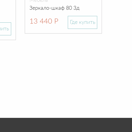
Мебель
Мебел
Зеркало-шкаф 80 3д
Тумба
СТЕЛЛ
13 440 Р
(806х4
Где купить
керам
пить
32 8