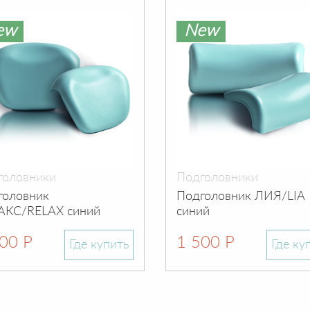
ew
New
головники
Подголовники
головник
Подголовник ЛИЯ/LIA
АКС/RELAX синий
синий
00 Р
1 500 Р
Где купить
Где ку