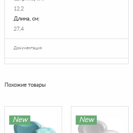
12,2
Длина, см:
27,4
Документация
Похожие товары
New
New