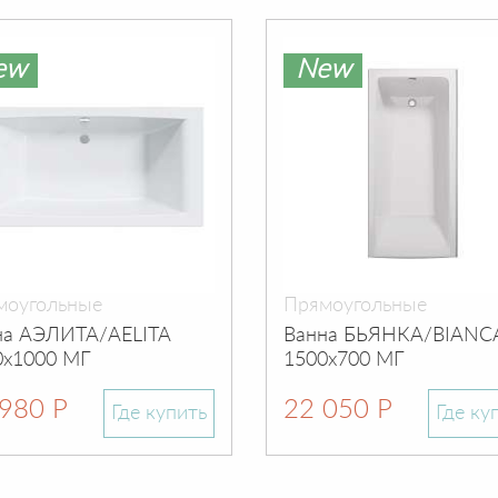
ew
New
моугольные
Прямоугольные
на АЭЛИТА/AELITA
Ванна БЬЯНКА/BIANC
0х1000 МГ
1500х700 МГ
980 Р
22 050 Р
Где купить
Где ку