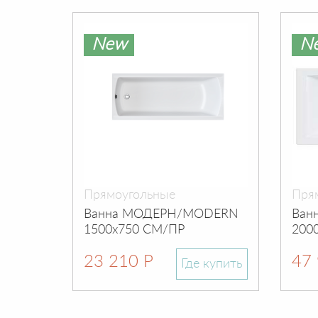
New
N
Прямоугольные
Пря
Ванна МОДЕРН/MODERN
Ван
1500х750 СМ/ПР
200
23 210 Р
47 
Где купить