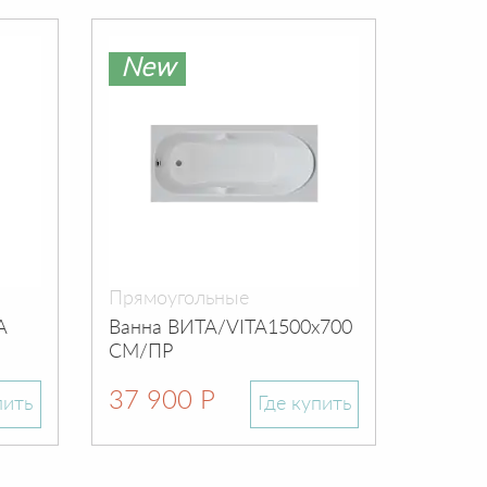
New
Ne
Прямоугольные
Прямо
A
Ванна ВИТА/VITA1500х700
Ванна
СМ/ПР
1700х
37 900 Р
25 0
пить
Где купить