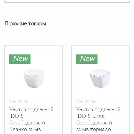
Похожие товары
New
New
Унитазы
Унитазы
Унитаз подвесной
Унитаз подвесной
IDDIS
IDDIS Билд
безободковый
безободковый
Бланко смыв
смыв торнадо