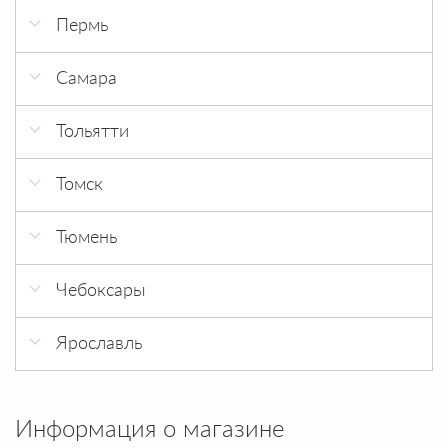
Пролетарская 247/2
Пермь
ул. Монтажников 24
Героев Хасана 56
Самара
Кировский район, 18 км., Московское
Тольятти
шоссе, д. 25С
ул. Коммунальная 30, ТЦ Арбуз
Томск
Проспект Комсомольский, 7, строение 9
Тюмень
Народная ул., 68
Чебоксары
Федюнинского 43
Молодежный 1а
Ярославль
Всполинское Поле 5 стр. 2
Информация о магазине