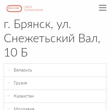
г. Брянск, ул.
Снежетьский Вал,
10 Б
Беларусь
г. Минск 21 век
Грузия
г. Минск ЧТУП АкваБизнес
г. Тбилиси Eliava Trade Center
Казахстан
г.Астана, ЖК Канада, ул Анет Бала 2
Молдавия