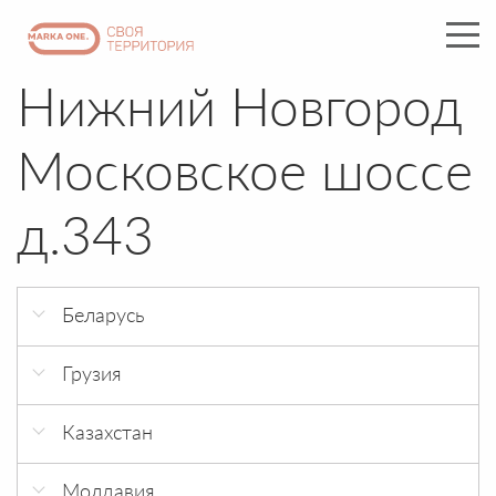
Нижний Новгород
Московское шоссе
д.343
Беларусь
г. Минск 21 век
Грузия
г. Минск ЧТУП АкваБизнес
г. Тбилиси Eliava Trade Center
Казахстан
г.Астана, ЖК Канада, ул Анет Бала 2
Молдавия