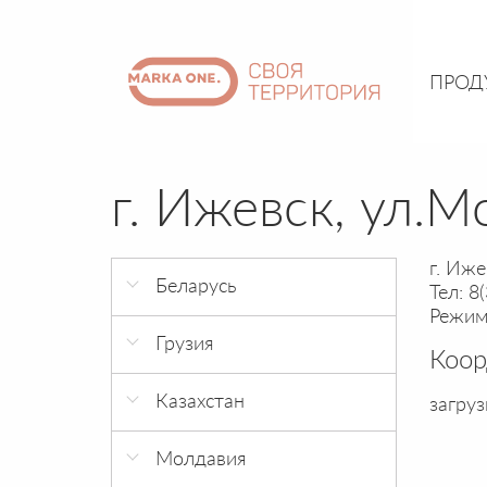
ПРОД
г. Ижевск, ул.
г. Иже
Беларусь
Тел: 8
Режим 
г. Минск 21 век
Грузия
Коо
г. Минск ЧТУП
г. Тбилиси Eliava Trade
АкваБизнес
Казахстан
загруз
Center
г.Астана, ЖК Канада, ул
Молдавия
Анет Бала 2