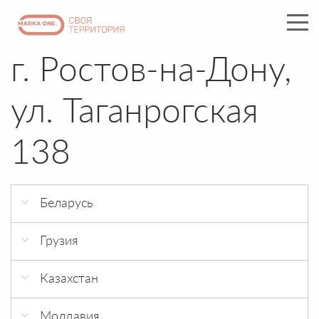
г. Ростов-на-Дону,
ул. Таганрогская
138
Беларусь
г. Минск 21 век
Грузия
г. Минск ЧТУП АкваБизнес
г. Тбилиси Eliava Trade Center
Казахстан
г.Астана, ЖК Канада, ул Анет Бала 2
Молдавия